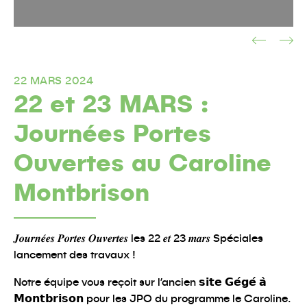
22 MARS 2024
22 et 23 MARS :
Journées Portes
Ouvertes au Caroline
Montbrison
𝑱𝒐𝒖𝒓𝒏𝒆́𝒆𝒔 𝑷𝒐𝒓𝒕𝒆𝒔 𝑶𝒖𝒗𝒆𝒓𝒕𝒆𝒔 les 22 𝒆𝒕 23 𝒎𝒂𝒓𝒔 Spéciales
lancement des travaux !
Notre équipe vous reçoit sur l’ancien 𝘀𝗶𝘁𝗲 𝗚𝗲́𝗴𝗲́ 𝗮̀
𝗠𝗼𝗻𝘁𝗯𝗿𝗶𝘀𝗼𝗻 pour les JPO du programme le Caroline.