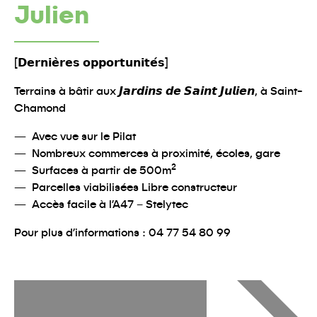
Julien
[𝗗𝗲𝗿𝗻𝗶𝗲̀𝗿𝗲𝘀 𝗼𝗽𝗽𝗼𝗿𝘁𝘂𝗻𝗶𝘁𝗲́𝘀]
Terrains à bâtir aux 𝙅𝙖𝙧𝙙𝙞𝙣𝙨 𝙙𝙚 𝙎𝙖𝙞𝙣𝙩 𝙅𝙪𝙡𝙞𝙚𝙣, à Saint-
Chamond
Avec vue sur le Pilat
Nombreux commerces à proximité, écoles, gare
Surfaces à partir de 500m²
Parcelles viabilisées Libre constructeur
Accès facile à l’A47 – Stelytec
Pour plus d’informations : 04 77 54 80 99