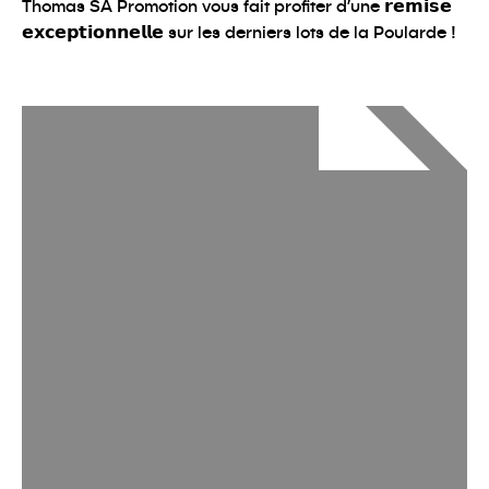
Thomas SA Promotion vous fait profiter d’une 𝗿𝗲𝗺𝗶𝘀𝗲
𝗲𝘅𝗰𝗲𝗽𝘁𝗶𝗼𝗻𝗻𝗲𝗹𝗹𝗲 sur les derniers lots de la Poularde !