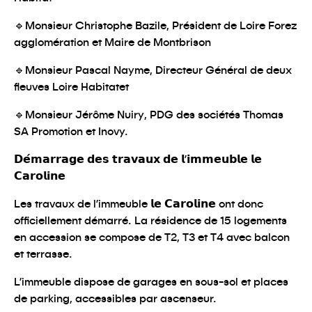
🔹
Monsieur Christophe Bazile, Président de Loire Forez
agglomération et Maire de Montbrison
🔹
Monsieur Pascal Nayme, Directeur Général de deux
fleuves Loire Habitatet
🔹
Monsieur Jérôme Nuiry, PDG des sociétés
Thomas
SA Promotion
et Inovy.
𝗗𝗲́𝗺𝗮𝗿𝗿𝗮𝗴𝗲 𝗱𝗲𝘀 𝘁𝗿𝗮𝘃𝗮𝘂𝘅 𝗱𝗲 𝗹’𝗶𝗺𝗺𝗲𝘂𝗯𝗹𝗲 𝗹𝗲
𝗖𝗮𝗿𝗼𝗹𝗶𝗻𝗲
Les travaux de l’immeuble 𝗹𝗲 𝗖𝗮𝗿𝗼𝗹𝗶𝗻𝗲 ont donc
officiellement démarré. La résidence de 15 logements
en accession se compose de T2, T3 et T4 avec balcon
et terrasse.
L’immeuble dispose de garages en sous-sol et places
de parking, accessibles par ascenseur.