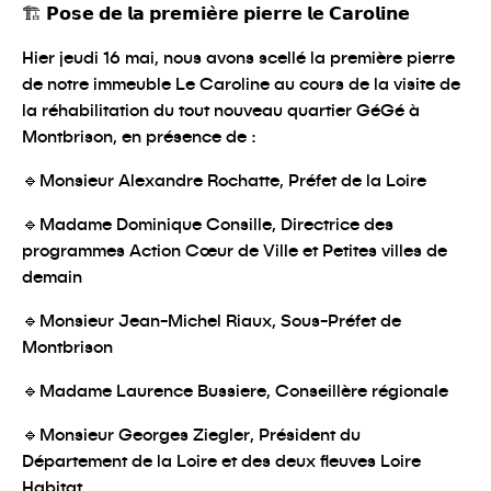
🏗
𝗣𝗼𝘀𝗲 𝗱𝗲 𝗹𝗮 𝗽𝗿𝗲𝗺𝗶𝗲̀𝗿𝗲 𝗽𝗶𝗲𝗿𝗿𝗲 𝗹𝗲 𝗖𝗮𝗿𝗼𝗹𝗶𝗻𝗲
Hier jeudi 16 mai, nous avons scellé la première pierre
de notre immeuble Le Caroline au cours de la visite de
la réhabilitation du tout nouveau quartier GéGé à
Montbrison, en présence de :
🔹
Monsieur Alexandre Rochatte, Préfet de la Loire
🔹
Madame Dominique Consille, Directrice des
programmes Action Cœur de Ville et Petites villes de
demain
🔹
Monsieur Jean-Michel Riaux, Sous-Préfet de
Montbrison
🔹
Madame Laurence Bussiere, Conseillère régionale
🔹
Monsieur Georges Ziegler, Président du
Département de la Loire et des deux fleuves Loire
Habitat