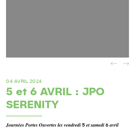
04 AVRIL 2024
5 et 6 AVRIL : JPO
SERENITY
𝑱𝒐𝒖𝒓𝒏𝒆́𝒆𝒔 𝑷𝒐𝒓𝒕𝒆𝒔 𝑶𝒖𝒗𝒆𝒓𝒕𝒆𝒔 𝒍𝒆𝒔 𝒗𝒆𝒏𝒅𝒓𝒆𝒅𝒊 5 𝒆𝒕 𝒔𝒂𝒎𝒆𝒅𝒊 6 𝒂𝒗𝒓𝒊𝒍