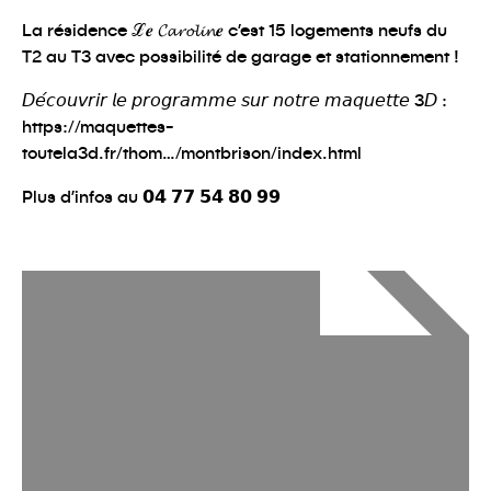
La résidence ℒ𝒆 𝓒𝓪𝓻𝓸𝓵𝓲𝓷𝒆 c’est 15 logements neufs du
T2 au T3 avec possibilité de garage et stationnement !
𝘋𝘦́𝘤𝘰𝘶𝘷𝘳𝘪𝘳 𝘭𝘦 𝘱𝘳𝘰𝘨𝘳𝘢𝘮𝘮𝘦 𝘴𝘶𝘳 𝘯𝘰𝘵𝘳𝘦 𝘮𝘢𝘲𝘶𝘦𝘵𝘵𝘦 3𝘋 :
https://maquettes-
toutela3d.fr/thom…/montbrison/index.html
Plus d’infos au 𝟬𝟰 𝟳𝟳 𝟱𝟰 𝟴𝟬 𝟵𝟵