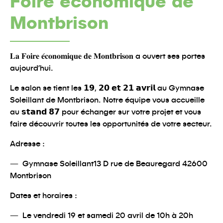
Foire économique de
Montbrison
𝐋𝐚 𝐅𝐨𝐢𝐫𝐞 𝐞́𝐜𝐨𝐧𝐨𝐦𝐢𝐪𝐮𝐞 𝐝𝐞 𝐌𝐨𝐧𝐭𝐛𝐫𝐢𝐬𝐨𝐧 a ouvert ses portes
aujourd’hui.
Le salon se tient les 𝟭𝟵, 𝟮𝟬 𝗲𝘁 𝟮𝟭 𝗮𝘃𝗿𝗶𝗹 au Gymnase
Soleillant de Montbrison. Notre équipe vous accueille
au 𝘀𝘁𝗮𝗻𝗱 𝟴𝟳 pour échanger sur votre projet et vous
faire découvrir toutes les opportunités de votre secteur.
Adresse :
Gymnase Soleillant13 D rue de Beauregard 42600
Montbrison
Dates et horaires :
Le vendredi 19 et samedi 20 avril de 10h à 20h