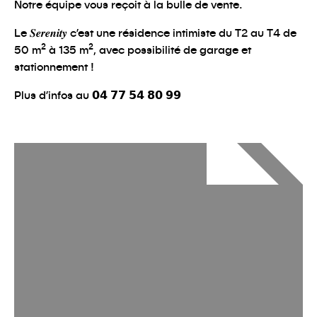
Notre équipe vous reçoit à la bulle de vente.
Le 𝑺𝒆𝒓𝒆𝒏𝒊𝒕𝒚 c’est une résidence intimiste du T2 au T4 de
50 m² à 135 m², avec possibilité de garage et
stationnement !
Plus d’infos au 𝟬𝟰 𝟳𝟳 𝟱𝟰 𝟴𝟬 𝟵𝟵