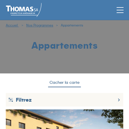
Men
Accueil
Nos Programmes
Appartements
Appartements
Cacher la carte
Filtrez